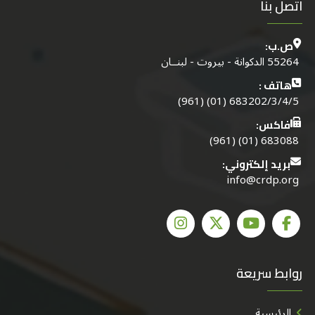
اتصل بنا
ص.ب:
55264 الدكوانة - بيروت - لبنــان
هاتف :
683202/3/4/5 (01) (961)
فاكس:
683088 (01) (961)
بريد إلكتروني:
info@crdp.org
روابط سريعة
الرئيسية