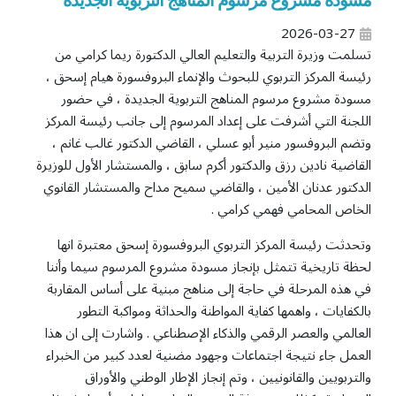
مسودة مشروع مرسوم المناهج التربوية الجديدة
2026-03-27
تسلمت وزيرة التربية والتعليم العالي الدكتورة ريما كرامي من
رئيسة المركز التربوي للبحوث والإنماء البروفسورة هيام إسحق ،
مسودة مشروع مرسوم المناهج التربوية الجديدة ، في حضور
اللجنة التي أشرفت على إعداد المرسوم إلى جانب رئيسة المركز
وتضم البروفسور منير أبو عسلي ، القاضي الدكتور غالب غانم ،
القاضية نادين رزق والدكتور أكرم سابق ، والمستشار الأول للوزيرة
الدكتور عدنان الأمين ، والقاضي سميح مداح والمستشار القانوي
الخاص المحامي فهمي كرامي .
وتحدثت رئيسة المركز التربوي البروفسورة إسحق معتبرة انها
لحظة تاريخية تتمثل بإنجاز مسودة مشروع المرسوم سيما وأننا
في هذه المرحلة في حاجة إلى مناهج مبنية على أساس المقاربة
بالكفايات ، واهمها كفاية المواطنة والحداثة ومواكبة التطور
العالمي والعصر الرقمي والذكاء الإصطناعي . واشارت إلى ان هذا
العمل جاء نتيجة اجتماعات وجهود مضنية لعدد كبير من الخبراء
والتربويين والقانونيين ، وتم إنجاز الإطار الوطني والأوراق