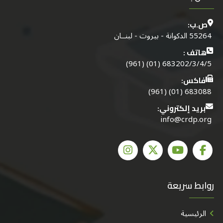
ص.ب:
55264 الدكوانة - بيروت - لبنــان
هاتف :
683202/3/4/5 (01) (961)
فاكس:
683088 (01) (961)
بريد إلكتروني:
info@crdp.org
روابط سريعة
الرئيسية