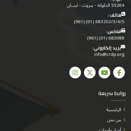
55264 الدكوانة - بيروت - لبنــان
هاتف :
683202/3/4/5 (01) (961)
فاكس:
683088 (01) (961)
بريد إلكتروني:
info@crdp.org
روابط سريعة
الرئيسية
من نحن
أخبار وأحداث