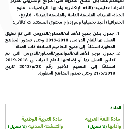
نحيطكم علمًا بأن
النسخ
المدرجة على الموقع الإلكتروني للمركز
للمواد
التعليمية:
(اللغة الإنكليزية وآدابها- الرياضيات - علوم
الحياة-الفيزياء- الفلسفة العامة والفلسفة العربية- التاريخ-
الجغرافيا)
أعيد تحميلها وتم إدراج محتوى المستندات كالآتي:
جدول يبيّن جميع الأهداف/المحاور/الدروس التي تمّ تعليق
العمل بها للعام الدراسي 2018-2019 وحتى صدور المناهج
المطورة استنادًا إلى جميع التعاميم السابقة ذات الصلة.
جدول يوجز الأهداف/المواضيع/المحاور/الدروس التي تمّ
تعليق العمل بها أو إضافتها للعام الدراســي 2018-2019
استنادًا إلى التعميم الأخير رقم 28/م/2018 تاريخ
21/5/2018 وحتى صدور المناهج المطورة.
المادة
مادة اللغة العربية
مادة التربية الوطنية
وآدابها
والتنشئة المدنية
(لا تعديل)
(لا تعديل)